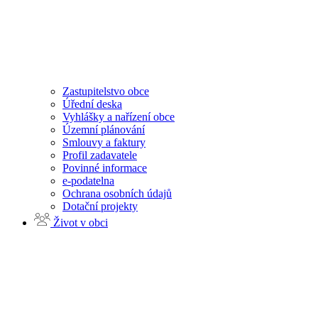
Zastupitelstvo obce
Úřední deska
Vyhlášky a nařízení obce
Územní plánování
Smlouvy a faktury
Profil zadavatele
Povinné informace
e-podatelna
Ochrana osobních údajů
Dotační projekty
Život v obci