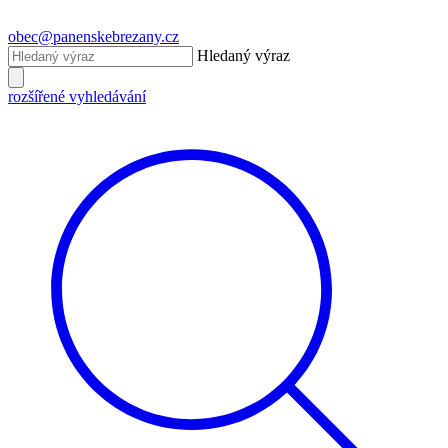
obec@panenskebrezany.cz
Hledaný výraz
rozšířené vyhledávání