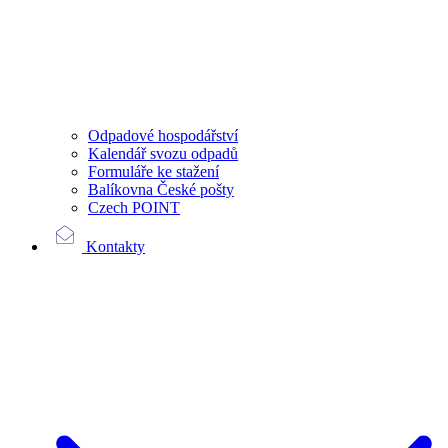
Odpadové hospodářství
Kalendář svozu odpadů
Formuláře ke stažení
Balíkovna České pošty
Czech POINT
Kontakty