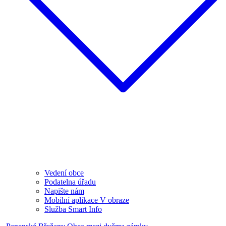
Vedení obce
Podatelna úřadu
Napište nám
Mobilní aplikace V obraze
Služba Smart Info