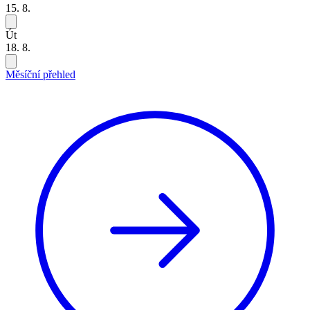
15. 8.
Út
18. 8.
Měsíční přehled