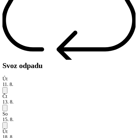
Svoz odpadu
Út
11. 8.
Čt
13. 8.
So
15. 8.
Út
18. 8.