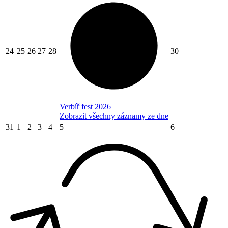
24
25
26
27
28
30
Verbíř fest 2026
Zobrazit všechny záznamy ze dne
31
1
2
3
4
5
6