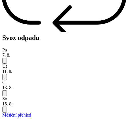
Svoz odpadu
Pá
7. 8.
Út
11. 8.
Čt
13. 8.
So
15. 8.
Měsíční přehled