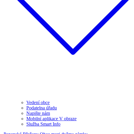
Vedení obce
Podatelna úřadu
Napište nám
Mobilní aplikace V obraze
Služba Smart Info