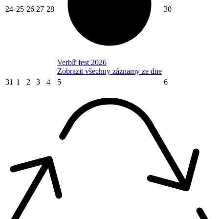
24
25
26
27
28
30
Verbíř fest 2026
Zobrazit všechny záznamy ze dne
31
1
2
3
4
5
6