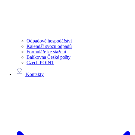
Odpadové hospodářství
Kalendář svozu odpadů
Formuláře ke stažení
Balíkovna České pošty
Czech POINT
Kontakty