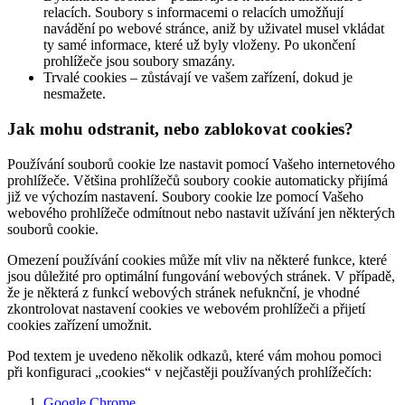
relacích. Soubory s informacemi o relacích umožňují
navádění po webové stránce, aniž by uživatel musel vkládat
ty samé informace, které už byly vloženy. Po ukončení
prohlížeče jsou soubory smazány.
Trvalé cookies – zůstávají ve vašem zařízení, dokud je
nesmažete.
Jak mohu odstranit, nebo zablokovat cookies?
Používání souborů cookie lze nastavit pomocí Vašeho internetového
prohlížeče. Většina prohlížečů soubory cookie automaticky přijímá
již ve výchozím nastavení. Soubory cookie lze pomocí Vašeho
webového prohlížeče odmítnout nebo nastavit užívání jen některých
souborů cookie.
Omezení používání cookies může mít vliv na některé funkce, které
jsou důležité pro optimální fungování webových stránek. V případě,
že je některá z funkcí webových stránek nefuknční, je vhodné
zkontrolovat nastavení cookies ve webovém prohlížeči a přijetí
cookies zařízení umožnit.
Pod textem je uvedeno několik odkazů, které vám mohou pomoci
při konfiguraci „cookies“ v nejčastěji používaných prohlížečích:
Google Chrome