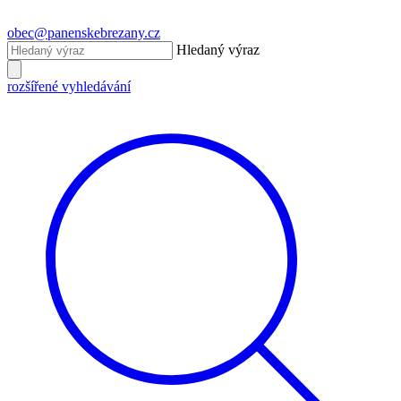
obec@panenskebrezany.cz
Hledaný výraz
rozšířené vyhledávání