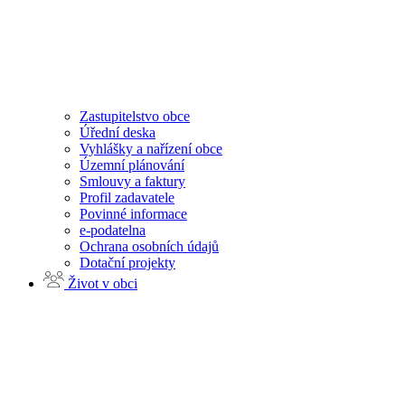
Zastupitelstvo obce
Úřední deska
Vyhlášky a nařízení obce
Územní plánování
Smlouvy a faktury
Profil zadavatele
Povinné informace
e-podatelna
Ochrana osobních údajů
Dotační projekty
Život v obci